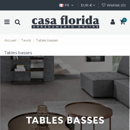
FR
EUR €
Wishlist (
0
)
0
Accueil
Tavoli
Tables basses
Tables basses