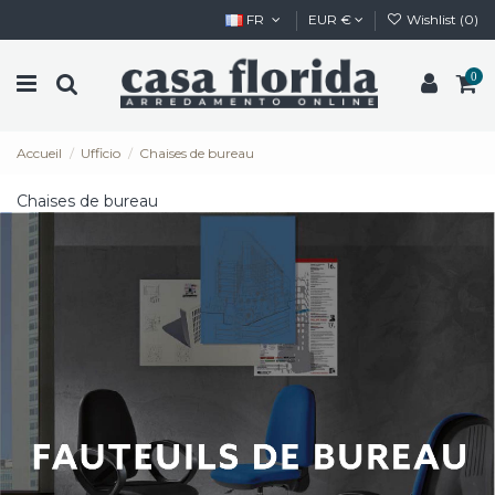
FR
EUR €
Wishlist (
0
)
0
Accueil
Ufficio
Chaises de bureau
Chaises de bureau