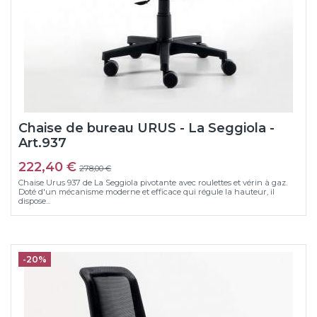
Chaise de bureau URUS - La Seggiola -
Art.937
222,40 €
278,00 €
Chaise Urus 937 de La Seggiola pivotante avec roulettes et vérin à gaz.
Doté d'un mécanisme moderne et efficace qui régule la hauteur, il
dispose...
-20%