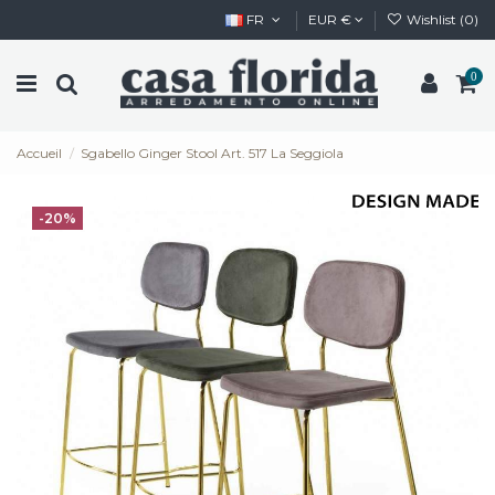
FR
EUR €
Wishlist (
0
)
0
Accueil
Sgabello Ginger Stool Art. 517 La Seggiola
-20%