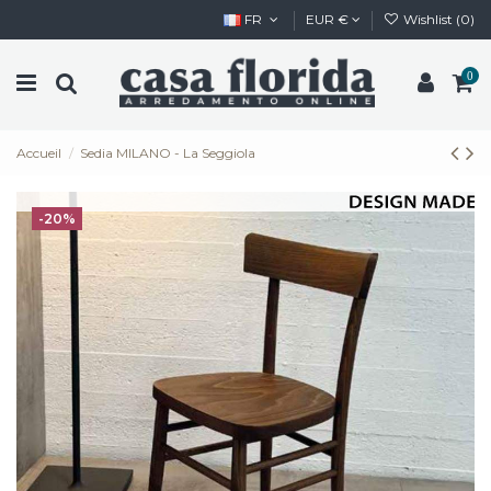
FR
EUR €
Wishlist (
0
)
0
Accueil
Sedia MILANO - La Seggiola
-20%