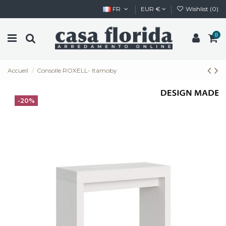
FR
EUR €
Wishlist (
0
)
0
Accueil
Consolle ROXELL- Itamoby
-20%