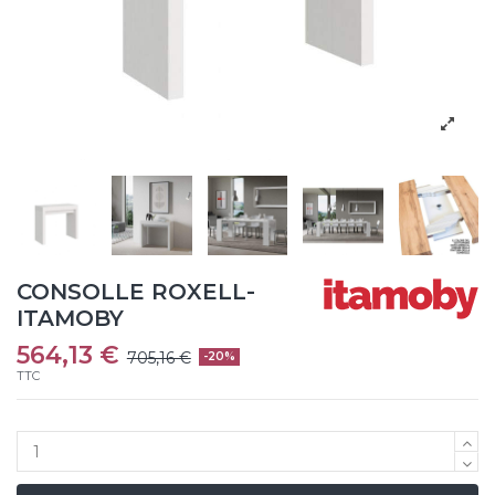
CONSOLLE ROXELL-
ITAMOBY
564,13 €
705,16 €
-20%
TTC