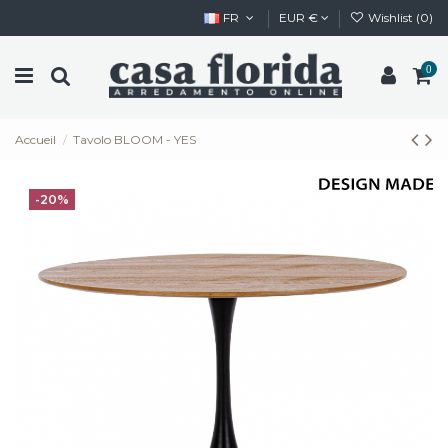
FR
EUR €
Wishlist (
0
)
0
Accueil
Tavolo BLOOM - YES
-20%