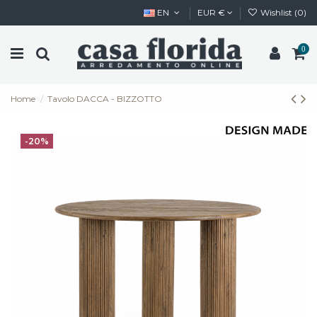
EN
EUR €
Wishlist (
0
)
0
Home
Tavolo DACCA - BIZZOTTO
-20%