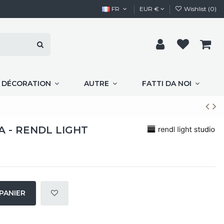
FR
EUR €
Wishlist (
0
)
E DÉCORATION
AUTRE
FATTI DA NOI
 - RENDL LIGHT
PANIER