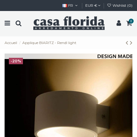
FR
EUR €
Wishlist (
0
)
0
Accueil
Applique BIARITZ - Rendl light
-20%